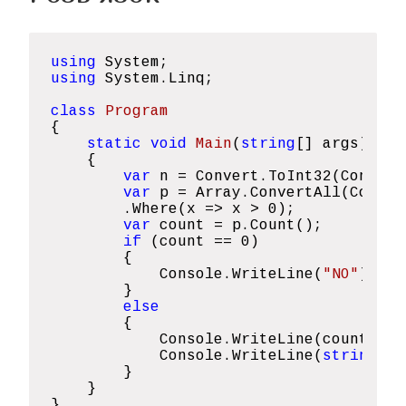
using
using
 System.Linq;

class
Program
{

static
void
Main
(
string
[] args
)

{

var
 n = Convert.ToInt32(Console
var
 p = Array.ConvertAll(Consol
        .Where(x => x > 
0
);

var
 count = p.Count();

if
 (count == 
0
)

        {

            Console.WriteLine(
"NO"
);

        }

else
        {

            Console.WriteLine(count);

            Console.WriteLine(
string
.Jo
        }              

    }
